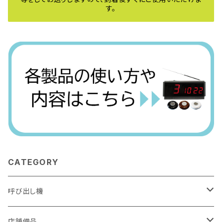
す。
CATEGORY
呼び出し機
アーバンコール20
店舗備品