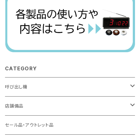
CATEGORY
呼び出し機
アーバンコール20
店舗備品
シーザーコール＆レイガンコール
傘袋装着機 無滴くん
セール品・アウトレット品