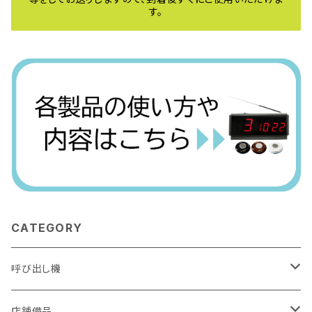
す。
CATEGORY
呼び出し機
アーバンコール20
店舗備品