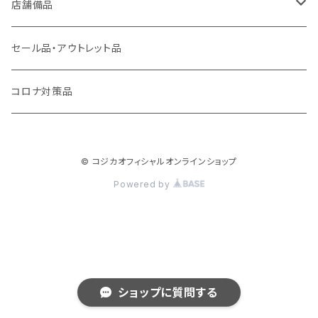
アーバンコール20
店舗備品
シーザーコール＆レイガンコール
傘袋装着機 無滴くん
セール品・アウトレット品
コールギア
フレッシュパッカー
コロナ対策品
キューファスト
カラット君
© コジカオフィシャルオンラインショップ
呼んでる君
Powered by
ショップに質問する