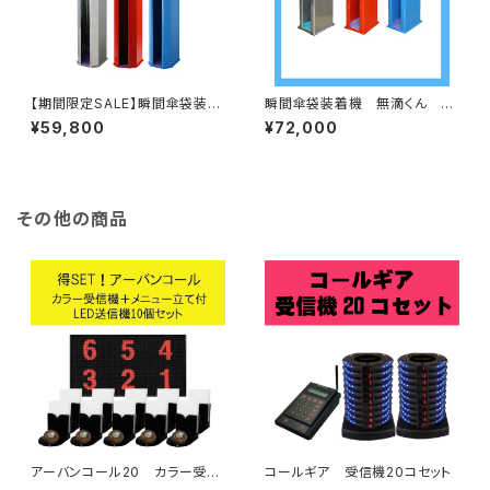
【期間限定SALE】瞬間傘袋装着
瞬間傘袋装着機 無滴くん 本
機 無滴くん アウトレット特価
体
¥59,800
¥72,000
品
その他の商品
アーバンコール20 カラー受信
コールギア 受信機20コセット
機+メニュー立て付き送信ボタン