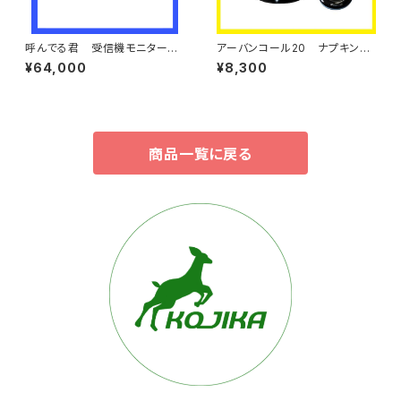
呼んでる君 受信機モニター
アーバンコール20 ナプキン＆
【単品】
メニュー立て付きＬＥＤ送信ボタ
¥64,000
¥8,300
ン【単品】
商品一覧に戻る