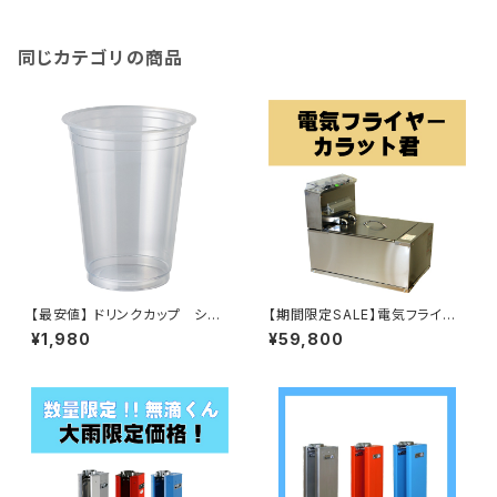
同じカテゴリの商品
【最安値】 ドリンクカップ シー
【期間限定SALE】電気フライヤ
ラー対応 炭酸・タピオカフィル
ー カラット君 本体
¥1,980
¥59,800
ムＯＫ ＰＰ素材 １００個入り