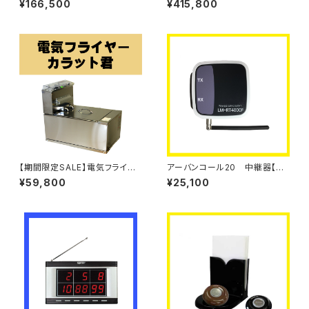
¥166,500
¥415,800
１０コセット
【期間限定SALE】電気フライヤ
アーバンコール20 中継器【単
ー カラット君 本体
品】
¥59,800
¥25,100