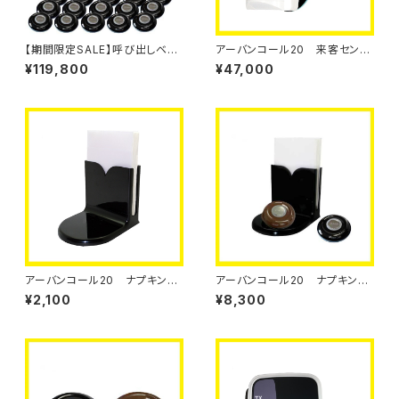
【期間限定SALE】呼び出しベ
アーバンコール20 来客センサ
ル アーバンコール20 送信ボ
ー【単品】
¥119,800
¥47,000
タン20個セット
アーバンコール20 ナプキン＆
アーバンコール20 ナプキン＆
メニュー立て【単品】
メニュー立て付きＬＥＤ送信ボタ
¥2,100
¥8,300
ン【単品】