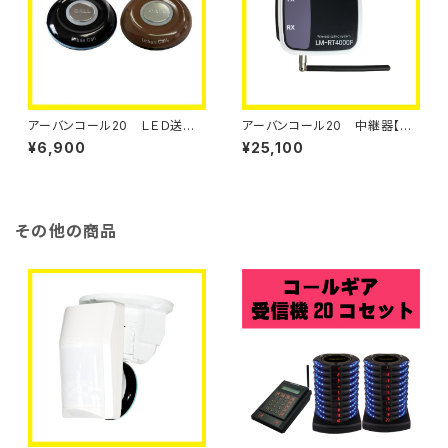
アーバンコール20 ＬＥＤ送信
アーバンコール20 中継器【単
ボタン【単品】
品】
¥6,900
¥25,100
その他の商品