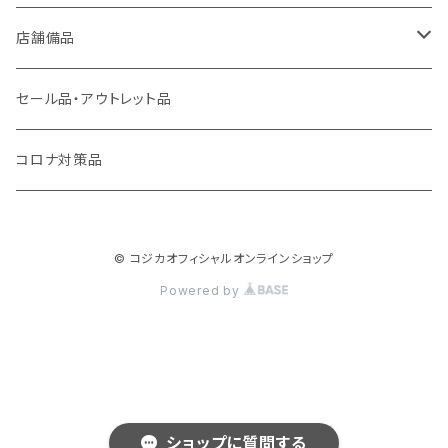
アーバンコール20
店舗備品
シーザーコール＆レイガンコール
傘袋装着機 無滴くん
セール品・アウトレット品
コールギア
フレッシュパッカー
コロナ対策品
キューファスト
カラット君
© コジカオフィシャルオンラインショップ
呼んでる君
Powered by
ショップに質問する