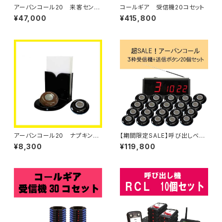
アーバンコール20 来客センサ
コールギア 受信機20コセット
ー【単品】
¥47,000
¥415,800
アーバンコール20 ナプキン＆
【期間限定SALE】呼び出しベ
メニュー立て付きＬＥＤ送信ボタ
ル アーバンコール20 送信ボ
¥8,300
¥119,800
ン【単品】
タン20個セット