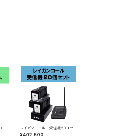
コセッ
レイガンコール 受信機20コセッ
ト
¥402,500