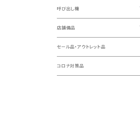
呼び出し機
アーバンコール20
店舗備品
シーザーコール＆レイガンコール
傘袋装着機 無滴くん
セール品・アウトレット品
コールギア
フレッシュパッカー
コロナ対策品
キューファスト
カラット君
呼んでる君