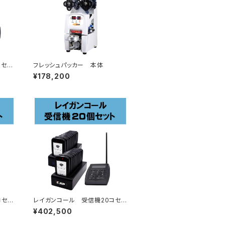
コセッ
フレッシュパッカー 本体
¥178,200
コセッ
レイガンコール 受信機20コセッ
ト
¥402,500