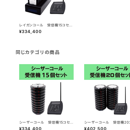
レイガンコール 受信機15コセッ
ト
¥334,400
同じカテゴリの商品
シーザーコール 受信機15コセッ
シーザーコール 受信機20
ト
ト
¥334,400
¥402,500