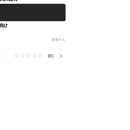
向け
通報する
(0)