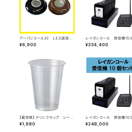
アーバンコール20 ＬＥＤ送信ボ
レイガンコール 受信機15
タン【単品】
ト
¥6,900
¥334,400
【最安値】 ドリンクカップ シーラ
レイガンコール 受信機10
ー対応 炭酸・タピオカフィルムＯ
ト
¥1,980
¥248,000
Ｋ ＰＰ素材 １００個入り