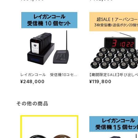
レイガンコール 受信機10コセッ
【期間限定SALE】呼び出
ト
アーバンコール20 送信ボ
¥248,000
¥119,800
0個セット
その他の商品