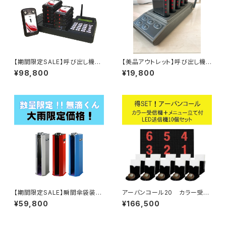
【期間限定SALE】呼び出し機
【美品アウトレット】呼び出し機
ＲＣＬコール 10個セット 飲食
ページャー スカイコール5個セ
¥98,800
¥19,800
店 フードコート 病院 ペー
ット 飲食店
ジャー
【期間限定SALE】瞬間傘袋装着
アーバンコール20 カラー受信
機 無滴くん アウトレット特価
機+メニュー立て付き送信ボタン
¥59,800
¥166,500
品
１０コセット