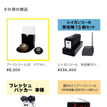
その他の商品
アーバンコール20 ナプキン＆
レイガンコール 受信機15コセ
メニュー立て付きＬＥＤ送信ボタ
ット
¥8,300
¥334,400
ン【単品】