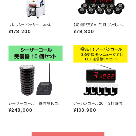
フレッシュパッカー 本体
【期間限定SALE】呼び出しベ
ル アーバンコール20 送信ボ
¥178,200
¥79,800
タン10個セット
シーザーコール 受信機10コセ
アーバンコール20 ３枠受信機
ット
+メニュー立て付き送信ボタン５
¥248,000
¥103,980
コセット