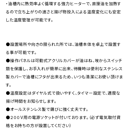
・油槽内に熱効率よく循環する強力ヒーターで、直接油を加熱す
るので立ち上がりの速さと揚げ物投入による温度変化にも安定
した温度管理が可能です。
●設置場所や向きの限られた所では、油槽本体を卓上で設置す
る事が可能です。
●操作パネルは可動式アクリルカバーが油はね、埃からスイッチ
類を保護し、お手入れが簡単に出来、待機時は便利なステンレス
製カバーで油槽にフタが出来るため、いつも清潔にお使い頂けま
す。
●温度設定はダイヤル式で扱いやすく、タイマー設定で、適度な
揚げ時間をお知らせします。
●オールステンレス製で錆びに強く丈夫です。
●２００V用の電源ソケットが付いております。（必ず電気取付資
格をお持ちの方が設置してください）