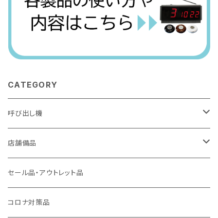
CATEGORY
呼び出し機
アーバンコール20
店舗備品
シーザーコール＆レイガンコール
傘袋装着機 無滴くん
セール品・アウトレット品
コールギア
フレッシュパッカー
コロナ対策品