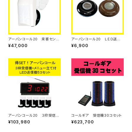
アーバンコール20 来客センサ
アーバンコール20 ＬＥＤ送信
ー【単品】
ボタン【単品】
¥47,000
¥6,900
アーバンコール20 ３枠受信機
コールギア 受信機30コセット
+メニュー立て付き送信ボタン５
¥103,980
¥623,700
コセット