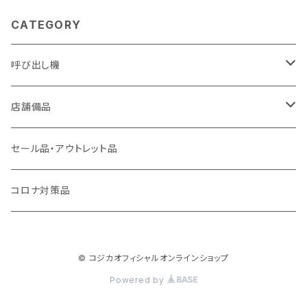
CATEGORY
呼び出し機
アーバンコール20
店舗備品
シーザーコール＆レイガンコール
傘袋装着機 無滴くん
セール品・アウトレット品
コールギア
フレッシュパッカー
コロナ対策品
キューファスト
カラット君
© コジカオフィシャルオンラインショップ
呼んでる君
Powered by