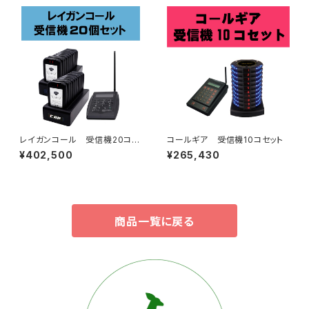
レイガンコール 受信機20コセ
コールギア 受信機10コセット
ット
¥402,500
¥265,430
商品一覧に戻る