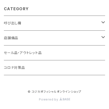
CATEGORY
呼び出し機
アーバンコール20
店舗備品
シーザーコール＆レイガンコール
傘袋装着機 無滴くん
セール品・アウトレット品
コールギア
フレッシュパッカー
コロナ対策品
キューファスト
カラット君
© コジカオフィシャルオンラインショップ
呼んでる君
Powered by