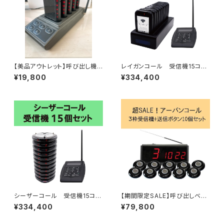
【美品アウトレット】呼び出し機
レイガンコール 受信機15コセ
ページャー スカイコール5個セ
ット
¥19,800
¥334,400
ット 飲食店
シーザーコール 受信機15コセ
【期間限定SALE】呼び出しベ
ット
ル アーバンコール20 送信ボ
¥334,400
¥79,800
タン10個セット