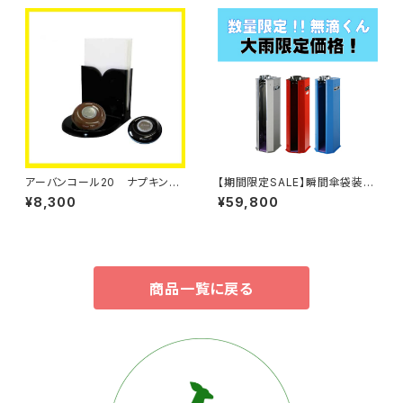
アーバンコール20 ナプキン＆
【期間限定SALE】瞬間傘袋装着
メニュー立て付きＬＥＤ送信ボタ
機 無滴くん アウトレット特価
¥8,300
¥59,800
ン【単品】
品
商品一覧に戻る