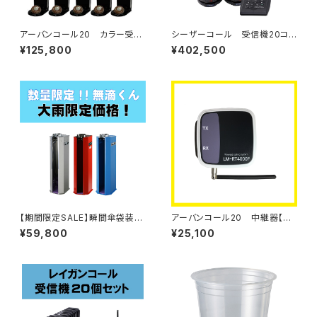
アーバンコール20 カラー受信
シーザーコール 受信機20コセ
機+メニュー立て付き送信ボタン
ット
¥125,800
¥402,500
５コセット
【期間限定SALE】瞬間傘袋装着
アーバンコール20 中継器【単
機 無滴くん アウトレット特価
品】
¥59,800
¥25,100
品