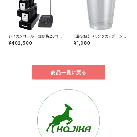
レイガンコール 受信機20コセ
【最安値】 ドリンクカップ シー
ット
ラー対応 炭酸・タピオカフィル
¥402,500
¥1,980
ムＯＫ ＰＰ素材 １００個入り
商品一覧に戻る