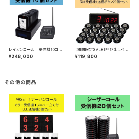
レイガンコール 受信機10コセ
【期間限定SALE】呼び出しベ
ット
ル アーバンコール20 送信ボ
¥248,000
¥119,800
タン20個セット
その他の商品