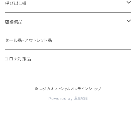
呼び出し機
アーバンコール20
店舗備品
シーザーコール＆レイガンコール
傘袋装着機 無滴くん
セール品・アウトレット品
コールギア
フレッシュパッカー
コロナ対策品
キューファスト
カラット君
© コジカオフィシャルオンラインショップ
呼んでる君
Powered by